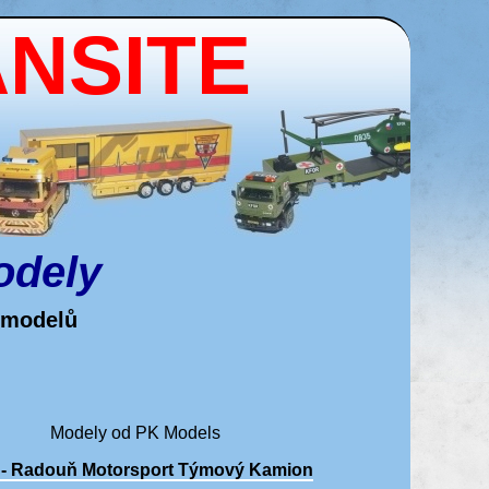
ANSITE
odely
 modelů
Modely od PK Models
 - Radouň Motorsport Týmový Kamion