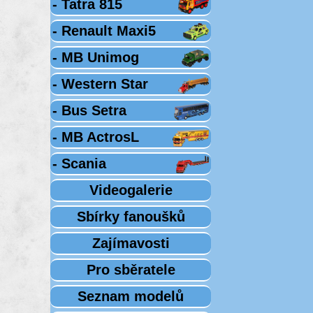
- Tatra 815
- Renault Maxi5
- MB Unimog
- Western Star
- Bus Setra
- MB ActrosL
- Scania
Videogalerie
Sbírky fanoušků
Zajímavosti
Pro sběratele
Seznam modelů