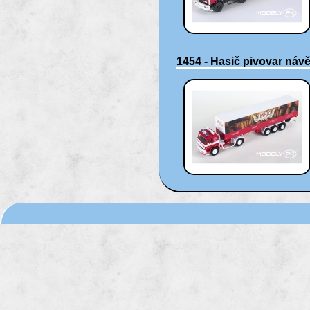
1454 - Hasič pivovar náv