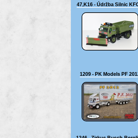
47,K16 - Údržba Silnic K
1209 - PK Models PF 201
1246 - Zirkus Busch-Berol