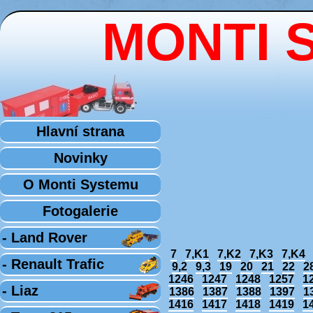
MONTI 
Hlavní strana
Novinky
O Monti Systemu
Fotogalerie
- Land Rover
7
7,K1
7,K2
7,K3
7,K4
- Renault Trafic
9,2
9,3
19
20
21
22
2
1246
1247
1248
1257
1
- Liaz
1386
1387
1388
1397
1
1416
1417
1418
1419
1