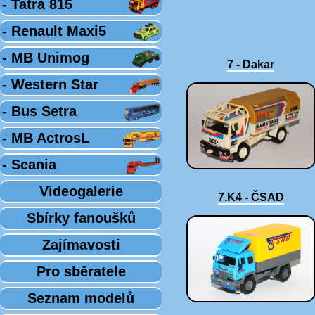
- Tatra 815
- Renault Maxi5
- MB Unimog
7 - Dakar
- Western Star
- Bus Setra
- MB ActrosL
- Scania
Videogalerie
7.K4 - ČSAD
Sbírky fanoušků
Zajímavosti
Pro sběratele
Seznam modelů