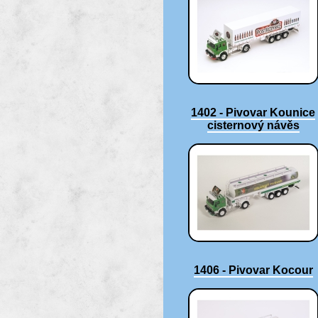
1402 - Pivovar Kounice
cisternový návěs
1406 - Pivovar Kocour