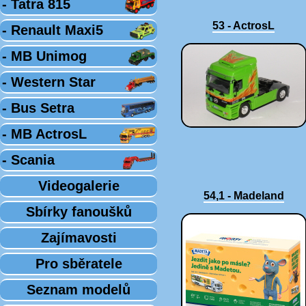
- Tatra 815
53 - ActrosL
- Renault Maxi5
- MB Unimog
- Western Star
- Bus Setra
- MB ActrosL
- Scania
Videogalerie
54,1 - Madeland
Sbírky fanoušků
Zajímavosti
Pro sběratele
Seznam modelů