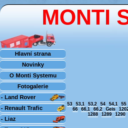
MONTI 
Hlavní strana
Novinky
O Monti Systemu
Fotogalerie
- Land Rover
53
53,1
53,2
54
54,1
55
- Renault Trafic
66
66,1
66,2
Geis
120
1288
1289
1290
- Liaz