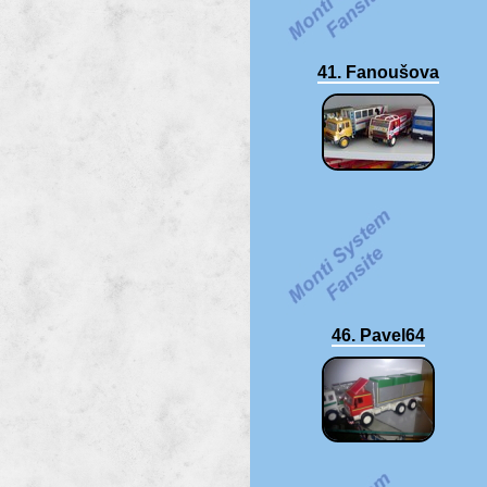
41. Fanoušova
46. Pavel64