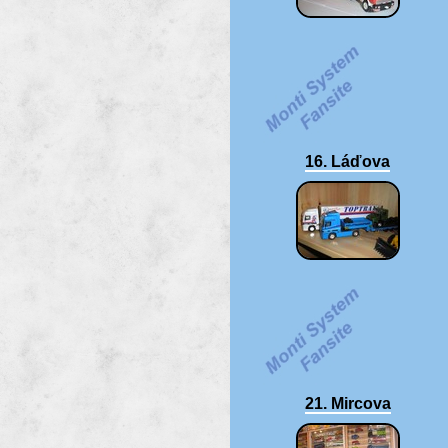
16. Láďova
21. Mircova