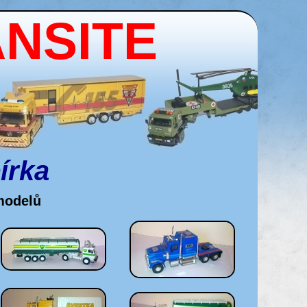
ANSITE
írka
modelů